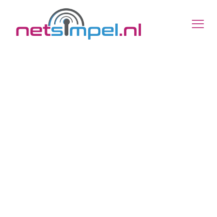
WebApps die Werken
als een App,
Bereikbaar als een
Website