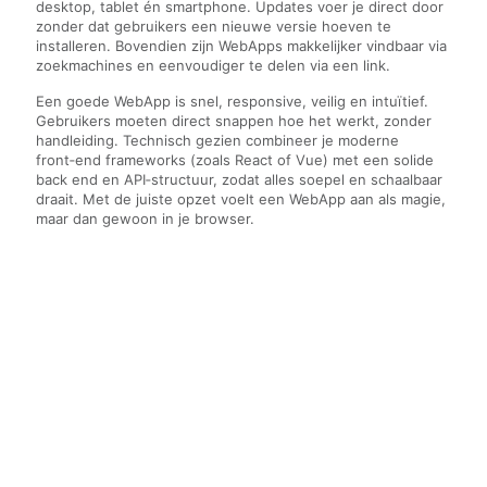
desktop, tablet én smartphone. Updates voer je direct door
zonder dat gebruikers een nieuwe versie hoeven te
installeren. Bovendien zijn WebApps makkelijker vindbaar via
zoekmachines en eenvoudiger te delen via een link.
Een goede WebApp is snel, responsive, veilig en intuïtief.
Gebruikers moeten direct snappen hoe het werkt, zonder
handleiding. Technisch gezien combineer je moderne
front‑end frameworks (zoals React of Vue) met een solide
back end en API‑structuur, zodat alles soepel en schaalbaar
draait. Met de juiste opzet voelt een WebApp aan als magie,
maar dan gewoon in je browser.
Plan je Gratis Consult